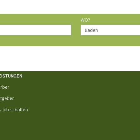
WO?
EISTUNGEN
rber
itgeber
s Job schalten