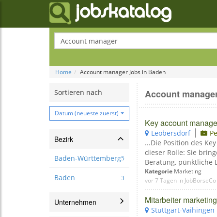
Home
Account manager Jobs in Baden
Sortieren nach
Account manager
Datum (neueste zuerst)
Key account manager
Leobersdorf
Pe
Bezirk
...Die Position des Ke
dieser Rolle: Sie bri
Baden-Württemberg
5
Beratung, pünktliche L
Kategorie
Marketing
Baden
3
vor 7 Tagen in JobBorseCo
Mitarbeiter marketi
Unternehmen
Stuttgart-Vaihingen