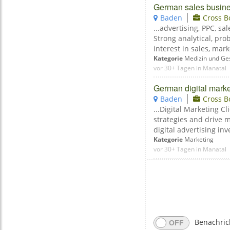
German sales busines
Baden
Cross B
...advertising, PPC, sal
Strong analytical, pr
interest in sales, mark
Kategorie
Medizin und Ge
vor 30+ Tagen in Manatal
German digital marke
Baden
Cross B
...Digital Marketing C
strategies and drive m
digital advertising inv
Kategorie
Marketing
vor 30+ Tagen in Manatal
Benachric