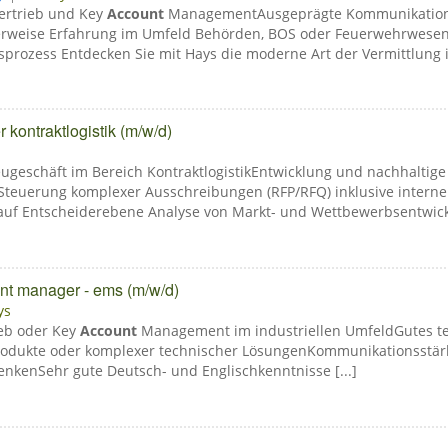
Vertrieb und Key
Account
ManagementAusgeprägte Kommunikations
erweise Erfahrung im Umfeld Behörden, BOS oder Feuerwehrwese
ozess Entdecken Sie mit Hays die moderne Art der Vermittlung im 
kontraktlogistik (m/w/d)
ugeschäft im Bereich KontraktlogistikEntwicklung und nachhaltige
 Steuerung komplexer Ausschreibungen (RFP/RFQ) inklusive intern
uf Entscheiderebene Analyse von Markt- und Wettbewerbsentwickl
t manager - ems (m/w/d)
ys
ieb oder Key
Account
Management im industriellen UmfeldGutes tec
eprodukte oder komplexer technischer LösungenKommunikationsstär
nkenSehr gute Deutsch- und Englischkenntnisse [...]