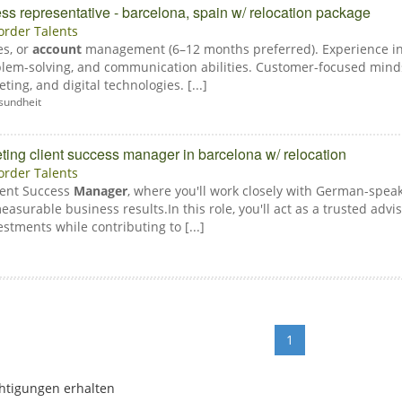
s representative - barcelona, spain w/ relocation package
order Talents
es, or
account
management (6–12 months preferred). Experience in 
oblem-solving, and communication abilities. Customer-focused minds
eting, and digital technologies. [...]
sundheit
ting client success manager in barcelona w/ relocation
order Talents
lient Success
Manager
, where you'll work closely with German-speaki
easurable business results.In this role, you'll act as a trusted advi
estments while contributing to [...]
1
htigungen erhalten