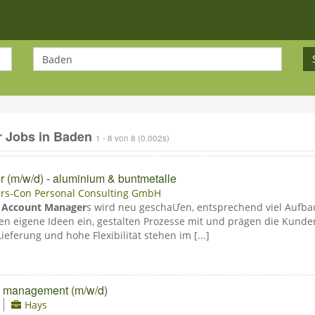
 Jobs in Baden
1 - 8 von 8
(0.002s)
 (m/w/d) - aluminium & buntmetalle
rs-Con Personal Consulting GmbH
y
Account Manager
s wird neu geschaƯen, entsprechend viel Aufbau
ngen eigene Ideen ein, gestalten Prozesse mit und prägen die Kun
ieferung und hohe Flexibilität stehen im [...]
ng management (m/w/d)
Hays