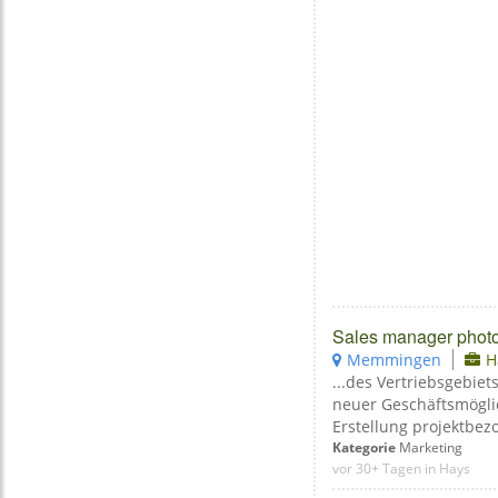
Sales manager photo
Memmingen
H
...des Vertriebsgebiet
neuer Geschäftsmögli
Erstellung projektbez
Kategorie
Marketing
vor 30+ Tagen in Hays