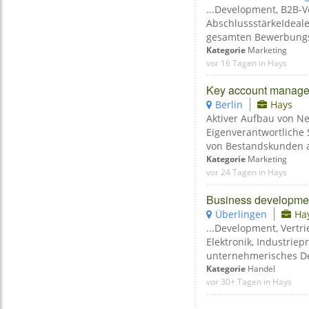
...Development, B2B-
AbschlussstärkeIdeal
gesamten Bewerbungspr
Kategorie
Marketing
vor 16 Tagen in Hays
Key account manager 
Berlin
Hays
Aktiver Aufbau von Ne
Eigenverantwortliche
von Bestandskunden a
Kategorie
Marketing
vor 24 Tagen in Hays
Business developmen
Überlingen
Ha
...Development, Vertr
Elektronik, Industri
unternehmerisches De
Kategorie
Handel
vor 30+ Tagen in Hays