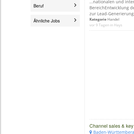
...nationalen und int
Hays
5
Beruf
BereichEntwicklung d
zur Lead-Generierung
Cross Border Talents
2
Online Marketing Baden
Kategorie
Handel
Ähnliche Jobs
vor 9 Tagen in Hays
Pers-Con Personal Consulting GmbH
1
Marken Manager Baden
Senior Account Manager Energy Baden
Geschäftsführer Baden
Senior Large Account Manager Baden
Sales Promoter Baden
Executive Account Manager Baden
Brand Management Baden
Account Manager Energy Baden
Marketing Pr Baden
Call Center Agent Teilzeit Baden
Externe Kommunikation Baden
Teamleiter Baden
Innendienst Baden
Channel sales & key
Berater Baden
Baden-Württember