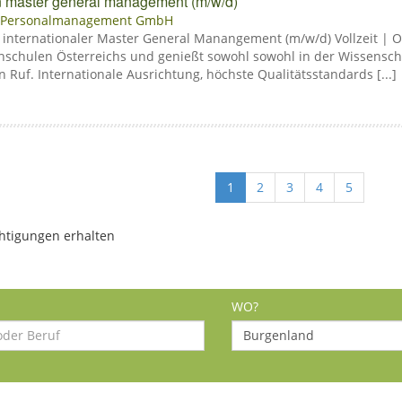
in master general management (m/w/d)
 Personalmanagement GmbH
 internationaler Master General Manangement (m/w/d) Vollzeit | Os
schulen Österreichs und genießt sowohl sowohl in der Wissenscha
 Ruf. Internationale Ausrichtung, höchste Qualitätsstandards [...]
1
2
3
4
5
htigungen erhalten
WO?