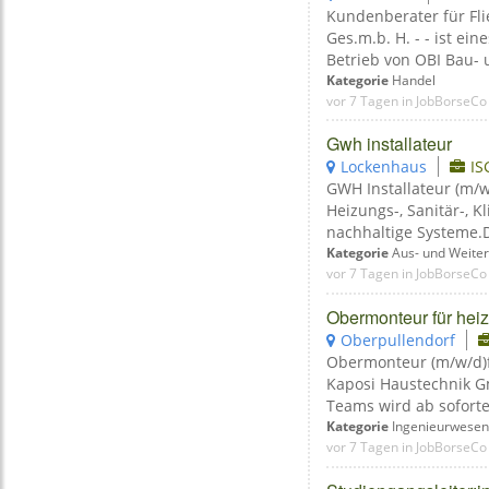
Kundenberater für Fli
Ges.m.b. H. - - ist 
Betrieb von OBI Bau- 
Kategorie
Handel
vor 7 Tagen in JobBorseCo
Gwh installateur
Lockenhaus
IS
GWH Installateur (m/w/
Heizungs-, Sanitär-, 
nachhaltige Systeme.D
Kategorie
Aus- und Weiter
vor 7 Tagen in JobBorseCo
Obermonteur für heiz
Oberpullendorf
Obermonteur (m/w/d)fü
Kaposi Haustechnik Gmb
Teams wird ab sofortei
Kategorie
Ingenieurwesen
vor 7 Tagen in JobBorseCo