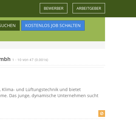
BEWERBER
ARBEITGEBER
SUCHEN
KOSTENLOS JOB SCHALTEN
 gmbh
1 - 10 von 47
(0.001s)
-, Klima- und Lüftungstechnik und bietet
steme. Das junge, dynamische Unternehmen sucht