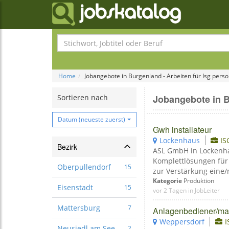
Home
Jobangebote in Burgenland - Arbeiten für Isg pe
Sortieren nach
Jobangebote in 
Datum (neueste zuerst)
Gwh installateur
Lockenhaus
IS
Bezirk
ASL GmbH in Lockenhaus
Komplettlösungen für
Oberpullendorf
15
zur Verstärkung eine/n
Kategorie
Produktion
Eisenstadt
15
vor 2 Tagen in JobLeiter
Mattersburg
7
Anlagenbediener/mas
Weppersdorf
Neusiedl am See
2