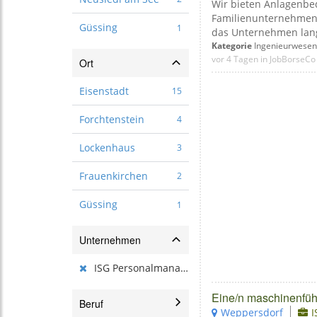
Wir bieten Anlagenbed
Familienunternehmen i
Güssing
1
das Unternehmen langj
Kategorie
Ingenieurwesen
vor 4 Tagen in JobBorseCo
Ort
Eisenstadt
15
Forchtenstein
4
Lockenhaus
3
Frauenkirchen
2
Güssing
1
Unternehmen
ISG Personalmanagement GmbH
Eine/n maschinenführe
Beruf
Weppersdorf