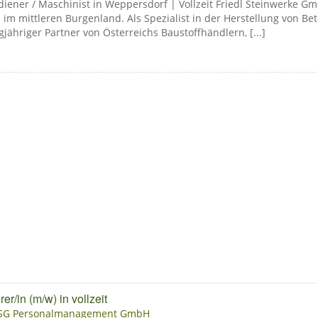
iener / Maschinist in Weppersdorf | Vollzeit Friedl Steinwerke Gm
m mittleren Burgenland. Als Spezialist in der Herstellung von Be
ähriger Partner von Österreichs Baustoffhändlern, [...]
r/in (m/w) in vollzeit
ISG Personalmanagement GmbH