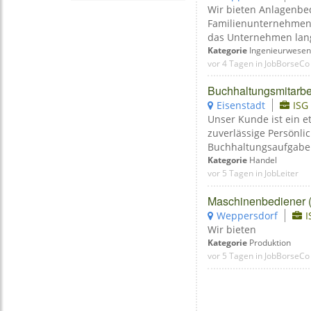
Wir bieten Anlagenbed
Helfer Ausbau Burgenland
Familienunternehmen i
das Unternehmen langj
Physician Burgenland
Kategorie
Ingenieurwesen
vor 4 Tagen in JobBorseCo
Senior J2ee Developer Burgenland
Buchhaltungsmitarbe
Organisationstalent Burgenland
Eisenstadt
ISG
Unser Kunde ist ein 
Sap R Burgenland
zuverlässige Persönli
Buchhaltungsaufgaben
Soldat Burgenland
Kategorie
Handel
vor 5 Tagen in JobLeiter
Payables Accountant Burgenland
Maschinenbediener (m
Chemiker Burgenland
Weppersdorf
Wir bieten
Telefonieren Burgenland
Kategorie
Produktion
vor 5 Tagen in JobBorseCo
Hundefrisör Burgenland