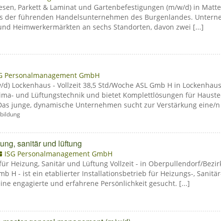
esen, Parkett & Laminat und Gartenbefestigungen (m/w/d) in Matte
eines der führenden Handelsunternehmen des Burgenlandes. Unter
und Heimwerkermärkten an sechs Standorten, davon zwei [...]
G Personalmanagement GmbH
d) Lockenhaus - Vollzeit 38,5 Std/Woche ASL Gmb H in Lockenhaus is
Klima- und Lüftungstechnik und bietet Komplettlösungen für Hauste
as junge, dynamische Unternehmen sucht zur Verstärkung eine/n [
bildung
ung, sanitär und lüftung
ISG Personalmanagement GmbH
r Heizung, Sanitär und Lüftung Vollzeit - in Oberpullendorf/Bezi
 H - ist ein etablierter Installationsbetrieb für Heizungs-, Sanit
ne engagierte und erfahrene Persönlichkeit gesucht. [...]