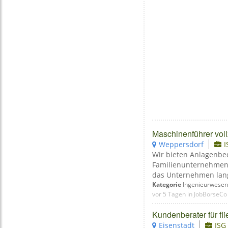
Maschinenführer vollz
Weppersdorf
Wir bieten Anlagenbed
Familienunternehmen i
das Unternehmen langj
Kategorie
Ingenieurwesen
vor 5 Tagen in JobBorseCo
Kundenberater für fl
Eisenstadt
ISG