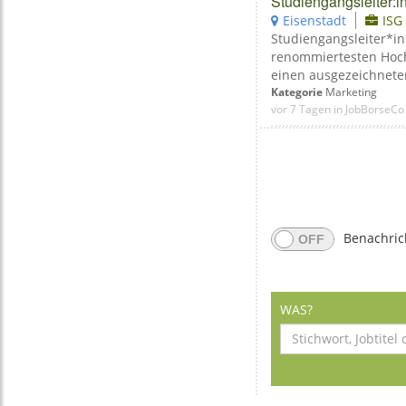
Studiengangsleiter:
Eisenstadt
ISG
Studiengangsleiter*in
renommiertesten Hoch
einen ausgezeichneten
Kategorie
Marketing
vor 7 Tagen in JobBorseCo
Benachric
WAS?