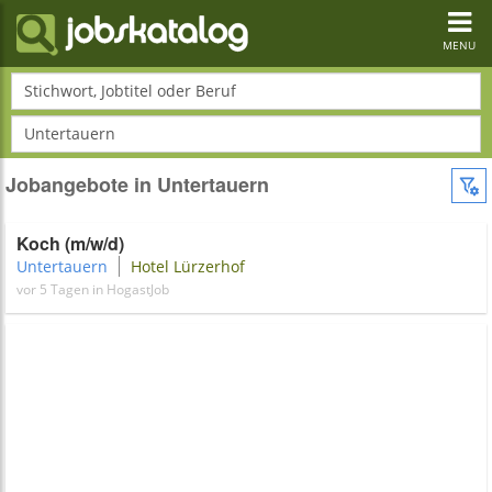
Toggl
navig
MENU
Stichwort, Jobtitel oder Beruf
Untertauern
Jobangebote in Untertauern
Koch (m/w/d)
Untertauern
Hotel Lürzerhof
vor 5 Tagen in HogastJob