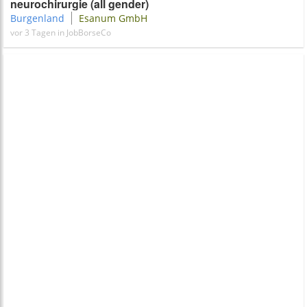
neurochirurgie (all gender)
Burgenland
Esanum GmbH
vor 3 Tagen in JobBorseCo