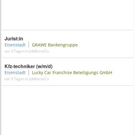
Jurist:in
Eisenstadt
GRAWE Bankengruppe
vor 3 Tagen in JobBorseCo
Kfz-techniker (w/m/d)
Eisenstadt
Lucky Car Franchise Beteiligungs GmbH
vor 3 Tagen in JobBorseCo