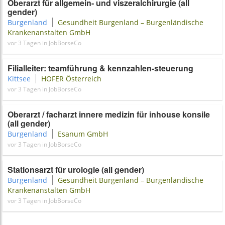
Oberarzt für allgemein- und viszeralchirurgie (all
gender)
Burgenland
Gesundheit Burgenland – Burgenländische
Krankenanstalten GmbH
vor 3 Tagen in JobBorseCo
Filialleiter: teamführung & kennzahlen-steuerung
Kittsee
HOFER Österreich
vor 3 Tagen in JobBorseCo
Oberarzt / facharzt innere medizin für inhouse konsile
(all gender)
Burgenland
Esanum GmbH
vor 3 Tagen in JobBorseCo
Stationsarzt für urologie (all gender)
Burgenland
Gesundheit Burgenland – Burgenländische
Krankenanstalten GmbH
vor 3 Tagen in JobBorseCo