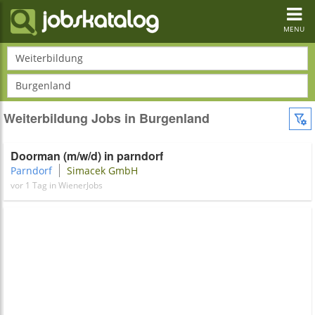
Toggl
navig
MENU
Weiterbildung
Burgenland
Weiterbildung Jobs in Burgenland
Doorman (m/w/d) in parndorf
Parndorf
Simacek GmbH
vor 1 Tag in WienerJobs