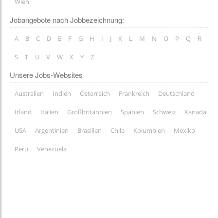
Wien
Jobangebote nach Jobbezeichnung:
A
B
C
D
E
F
G
H
I
J
K
L
M
N
O
P
Q
R
S
T
U
V
W
X
Y
Z
Unsere Jobs-Websites
Australien
Indien
Österreich
Frankreich
Deutschland
Irland
Italien
Großbritannien
Spanien
Schweiz
Kanada
USA
Argentinien
Brasilien
Chile
Kolumbien
Mexiko
Peru
Venezuela