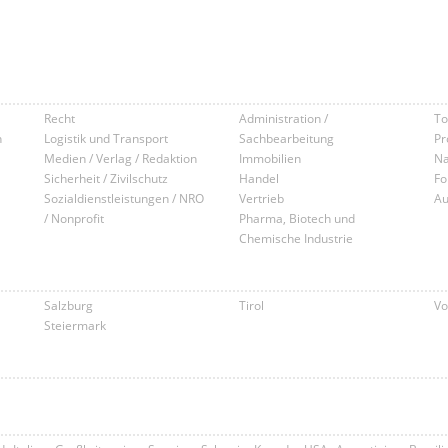
Recht
Administration /
To
n
Logistik und Transport
Sachbearbeitung
Pr
Medien / Verlag / Redaktion
Immobilien
Na
Sicherheit / Zivilschutz
Handel
Fo
Sozialdienstleistungen / NRO
Vertrieb
Au
/ Nonprofit
Pharma, Biotech und
Chemische Industrie
Salzburg
Tirol
Vo
Steiermark