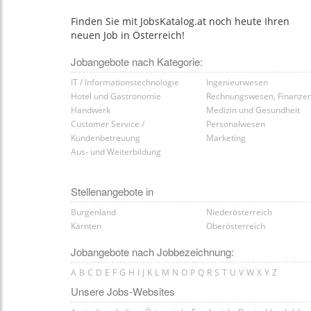
Finden Sie mit JobsKatalog.at noch heute Ihren
neuen Job in Österreich!
Jobangebote nach Kategorie:
IT / Informationstechnologie
Ingenieurwesen
Hotel und Gastronomie
Rechnungswesen, Finanze
Handwerk
Medizin und Gesundheit
Customer Service /
Personalwesen
Kundenbetreuung
Marketing
Aus- und Weiterbildung
Stellenangebote in
Burgenland
Niederösterreich
Kärnten
Oberösterreich
Jobangebote nach Jobbezeichnung:
A
B
C
D
E
F
G
H
I
J
K
L
M
N
O
P
Q
R
S
T
U
V
W
X
Y
Z
Unsere Jobs-Websites