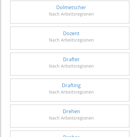
Dolmetscher
Nach Arbeitsregionen
Dozent
Nach Arbeitsregionen
Drafter
Nach Arbeitsregionen
Drafting
Nach Arbeitsregionen
Drehen
Nach Arbeitsregionen