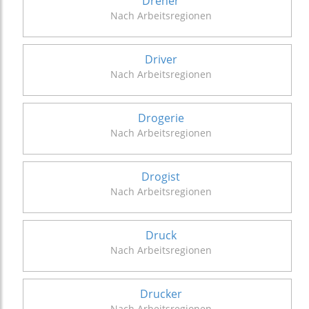
Dreher
Nach Arbeitsregionen
Driver
Nach Arbeitsregionen
Drogerie
Nach Arbeitsregionen
Drogist
Nach Arbeitsregionen
Druck
Nach Arbeitsregionen
Drucker
Nach Arbeitsregionen