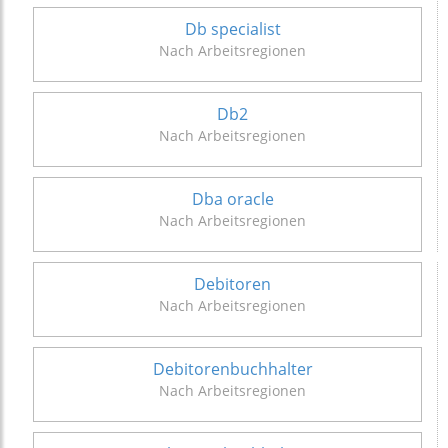
Db specialist
Nach Arbeitsregionen
Db2
Nach Arbeitsregionen
Dba oracle
Nach Arbeitsregionen
Debitoren
Nach Arbeitsregionen
Debitorenbuchhalter
Nach Arbeitsregionen