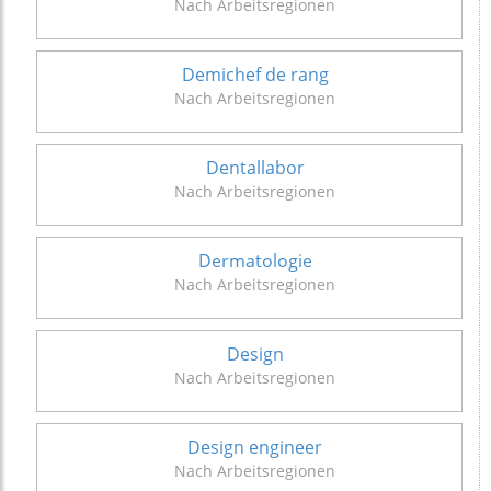
Nach Arbeitsregionen
Demichef de rang
Nach Arbeitsregionen
Dentallabor
Nach Arbeitsregionen
Dermatologie
Nach Arbeitsregionen
Design
Nach Arbeitsregionen
Design engineer
Nach Arbeitsregionen