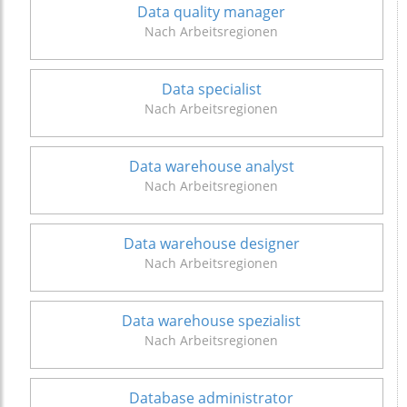
Data quality manager
Nach Arbeitsregionen
Data specialist
Nach Arbeitsregionen
Data warehouse analyst
Nach Arbeitsregionen
Data warehouse designer
Nach Arbeitsregionen
Data warehouse spezialist
Nach Arbeitsregionen
Database administrator