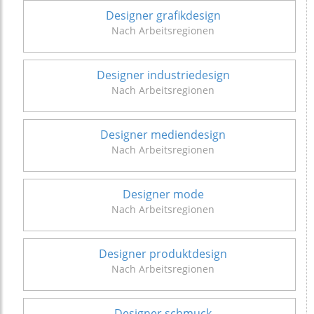
Designer grafikdesign
Nach Arbeitsregionen
Designer industriedesign
Nach Arbeitsregionen
Designer mediendesign
Nach Arbeitsregionen
Designer mode
Nach Arbeitsregionen
Designer produktdesign
Nach Arbeitsregionen
Designer schmuck