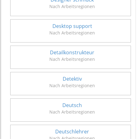
Nach Arbeitsregionen
Desktop support
Nach Arbeitsregionen
Detailkonstrukteur
Nach Arbeitsregionen
Detektiv
Nach Arbeitsregionen
Deutsch
Nach Arbeitsregionen
Deutschlehrer
Nach Arbeitsregionen