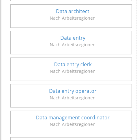
Data architect
Nach Arbeitsregionen
Data entry
Nach Arbeitsregionen
Data entry clerk
Nach Arbeitsregionen
Data entry operator
Nach Arbeitsregionen
Data management coordinator
Nach Arbeitsregionen