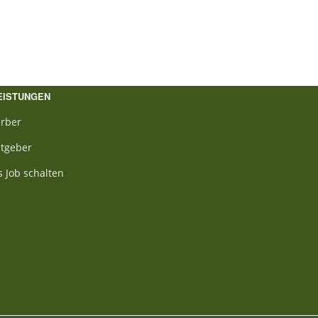
EISTUNGEN
rber
itgeber
s Job schalten