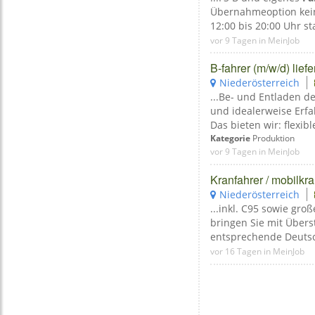
Übernahmeoption keine
12:00 bis 20:00 Uhr sta
vor 9 Tagen in MeinJob
B-fahrer (m/w/d) lief
Niederösterreich
...Be- und Entladen d
und idealerweise Erfa
Das bieten wir: flexible
Kategorie
Produktion
vor 9 Tagen in MeinJob
Kranfahrer / mobilkra
Niederösterreich
...inkl. C95 sowie gro
bringen Sie mit Übers
entsprechende Deutsch
vor 16 Tagen in MeinJob