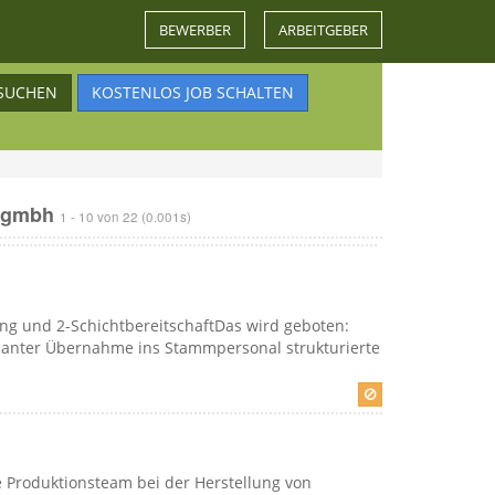
BEWERBER
ARBEITGEBER
SUCHEN
KOSTENLOS JOB SCHALTEN
gsgmbh
1 - 10 von 22
(0.001s)
ng und 2-SchichtbereitschaftDas wird geboten:
planter Übernahme ins Stammpersonal strukturierte
ne Produktionsteam bei der Herstellung von