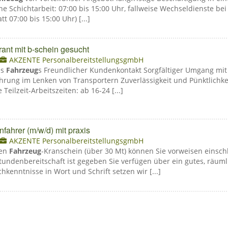
 Schichtarbeit: 07:00 bis 15:00 Uhr, fallweise Wechseldienste bei 
tt 07:00 bis 15:00 Uhr) [...]
erant mit b-schein gesucht
AKZENTE PersonalbereitstellungsgmbH
es
Fahrzeug
s Freundlicher Kundenkontakt Sorgfältiger Umgang mi
hrung im Lenken von Transportern Zuverlässigkeit und Pünktlichke
 Teilzeit-Arbeitszeiten: ab 16-24 [...]
nfahrer (m/w/d) mit praxis
AKZENTE PersonalbereitstellungsgmbH
ßen
Fahrzeug
-Kranschein (über 30 Mt) können Sie vorweisen einsc
tundenbereitschaft ist gegeben Sie verfügen über ein gutes, räum
kenntnisse in Wort und Schrift setzen wir [...]