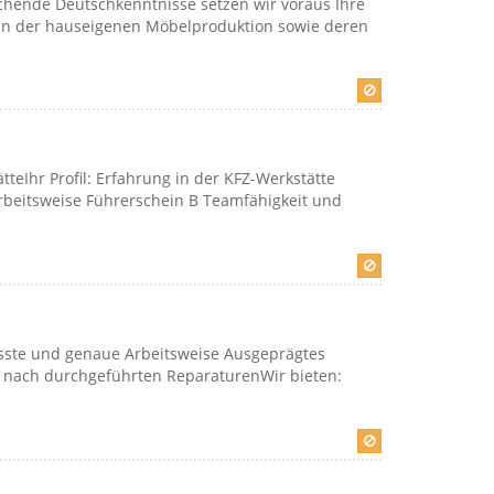
echende Deutschkenntnisse setzen wir voraus Ihre
n in der hauseigenen Möbelproduktion sowie deren
tteIhr Profil: Erfahrung in der KFZ-Werkstätte
rbeitsweise Führerschein B Teamfähigkeit und
sste und genaue Arbeitsweise Ausgeprägtes
n nach durchgeführten ReparaturenWir bieten: