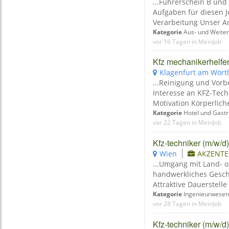
...Führerschein B und
Aufgaben für diesen J
Verarbeitung Unser An
Kategorie
Aus- und Weiter
vor 16 Tagen in MeinJob
Kfz mechanikerhelfer 
Klagenfurt am Wört
...Reinigung und Vor
Interesse an KFZ-Tech
Motivation Körperlich
Kategorie
Hotel und Gast
vor 22 Tagen in MeinJob
Kfz-techniker (m/w/d)
Wien
AKZENTE 
...Umgang mit Land- 
handwerkliches Gesch
Attraktive Dauerstelle
Kategorie
Ingenieurwesen
vor 28 Tagen in MeinJob
Kfz-techniker (m/w/d)