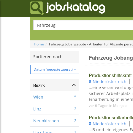
Home
Fahrzeug Jobangebote - Arbeiten für Akzente pers
Sortieren nach
Fahrzeug Jobange
Datum (neueste zuerst)
Produktionshilfskraft
Niederösterreich
Bezirk
...eine verantwortun
sicherer Arbeitsplatz
Wien
5
Einarbeitung in einem
vor 6 Tagen in MeinJob
Linz
2
Produktionsmitarbeit
Neunkirchen
2
Niederösterreich
...B und ein eigenes
F
Linz-Land
1