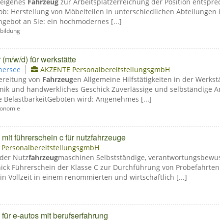
 eigenes
Fahrzeug
zur Arbeitsplatzerreichung der Position entspr
ob: Herstellung von Möbelteilen in unterschiedlichen Abteilunge
gebot an Sie: ein hochmodernes [...]
bildung
(m/w/d) für werkstätte
hersee
AKZENTE PersonalbereitstellungsgmbH
bereitung von
Fahrzeug
en Allgemeine Hilfstätigkeiten in der Werkstä
nik und handwerkliches Geschick Zuverlässige und selbständige A
e BelastbarkeitGeboten wird: Angenehmes [...]
ronomie
 mit führerschein c für nutzfahrzeuge
PersonalbereitstellungsgmbH
oder Nutz
fahrzeug
maschinen Selbstständige, verantwortungsbewu
ick Führerschein der Klasse C zur Durchführung von Probefahrte
 in Vollzeit in einem renommierten und wirtschaftlich [...]
 für e-autos mit berufserfahrung