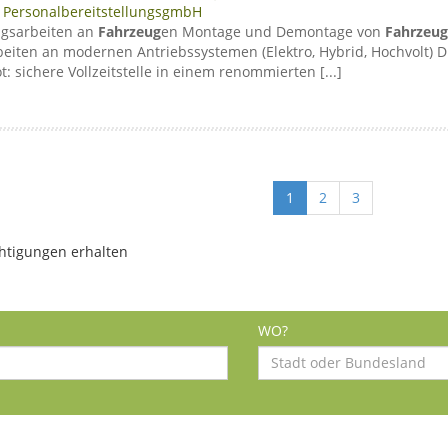
PersonalbereitstellungsgmbH
ngsarbeiten an
Fahrzeug
en Montage und Demontage von
Fahrzeug
beiten an modernen Antriebssystemen (Elektro, Hybrid, Hochvolt) 
 sichere Vollzeitstelle in einem renommierten [...]
1
2
3
htigungen erhalten
WO?