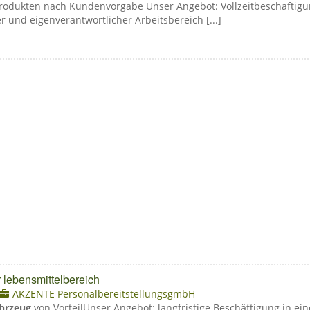
odukten nach Kundenvorgabe Unser Angebot: Vollzeitbeschäftig
r und eigenverantwortlicher Arbeitsbereich [...]
r lebensmittelbereich
AKZENTE PersonalbereitstellungsgmbH
hrzeug
von VorteilUnser Angebot: langfristige Beschäftigung in e