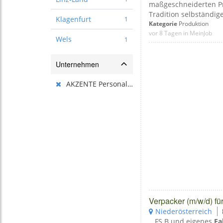
maßgeschneiderten Pr
Tradition selbständige
Klagenfurt
1
Kategorie
Produktion
vor 8 Tagen in MeinJob
Wels
1
Unternehmen
AKZENTE PersonalbereitstellungsgmbH
Verpacker (m/w/d) fü
Niederösterreich
...FS B und eigenes
Fa