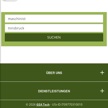
SUCHEN
ÜBER UNS
Impressum
DIENSTLEISTUNGEN
Hilfe
Cookies Policy
Für Bewerber
© 2026
GEA Tech
- USt-ID IT09770310010