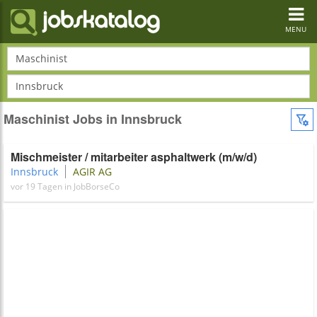
Toggl
navig
MENU
Maschinist
Innsbruck
Maschinist Jobs in Innsbruck
Mischmeister / mitarbeiter asphaltwerk (m/w/d)
Innsbruck
AGIR AG
vor 19 Tagen in JobBorseCo